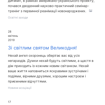
дитини», в рамках американо-українського проекту,
почався дводенний науково-практичний семінар-
тренінг з первинної реанімації новонароджених.
Освітні заходи
28
квітень
2019
Зі світлим святом Великодня!
Нехай ангел охоронець оберігає вас від усіх
негараздів. Думки нехай будуть світлими, а щастя в
дім приходить із кожним новим світанком. Нехай
ваше життя наповниться яскравими зустрічами і
подіями, вірними друзями, хорошим настроєм і
приємними відчуттями.
Новини асоціації
17