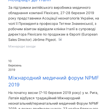
За підтримки англійського виробника медичного
обладнання компанії Flexicare, 27-28 березня 2019
року представники Асоціації неонатологів України, на
чолі її Президента професора Тетяни Знаменської, з
робочим візитом відвідали клініки Італії в супроводі
директора Flexicare по продажам в Європі (European
Sales Director) Jérôme Pigeot.
Міжнародні заходи
10
березень
2019
Міжнародний медичний форум NPMF
2019
На початку весни (7-10 березня 2019 року) у м. Рига,
Латвія відбувся традиційний Міжнародний
неонатальний/перинатальний медичний Форум NPMF
2019, в якому приймали участь 23 країни ближнього