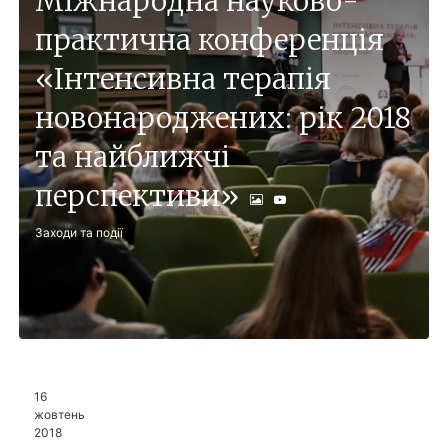
Міжнародна науково-
практична конференція
«Інтенсивна терапія
новонароджених: рік 2018
та найближчі
перспективи»
Заходи та події
16
жовтень
2018