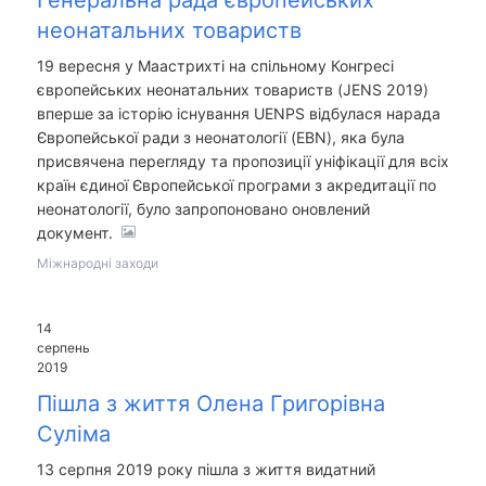
Генеральна рада європейських
неонатальних товариств
19 вересня у Маастрихті на спільному Конгресі
європейських неонатальних товариств (JENS 2019)
вперше за історію існування UENPS відбулася нарада
Європейської ради з неонатології (EBN), яка була
присвячена перегляду та пропозиції уніфікації для всіх
країн єдиної Європейської програми з акредитації по
неонатології, було запропоновано оновлений
документ.
Міжнародні заходи
14
серпень
2019
Пішла з життя Олена Григорівна
Суліма
13 серпня 2019 року пішла з життя видатний