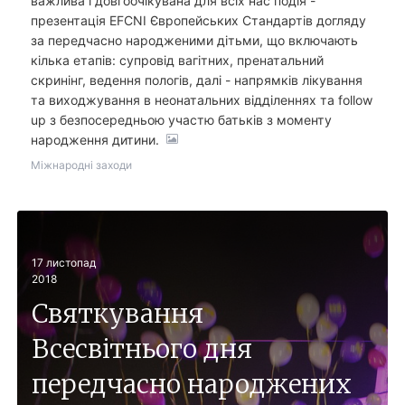
важлива і довгоочікувана для всіх нас подія -
презентація EFCNI Європейських Стандартів догляду
за передчасно народженими дітьми, що включають
кілька етапів: супровід вагітних, пренатальний
скринінг, ведення пологів, далі - напрямків лікування
та виходжування в неонатальних відділеннях та follow
up з безпосередньою участю батьків з моменту
народження дитини.
Міжнародні заходи
17
листопад
2018
Святкування
Всесвітнього дня
передчасно народжених