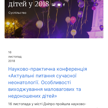
дітей у 2018
Суспільство
16
листопад
2018
Науково-практична конференція
«Актуальні питання сучасної
неонатології. Особливості
виходжування маловагових та
недоношених дітей»
16 листопада у місті Дніпро пройшла науково-