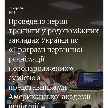
09
червень
2018
Проведено перші
тренінги у родопоміжних
закладах України по
«Програмі первинної
реанімації
новонароджених»
сумісно з
представниками
Американської академії
педіатрії