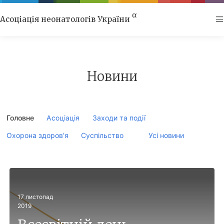
α
Асоціація неонатологів України
Новини
Головне
Асоціація
Заходи та події
Охорона здоров'я
Суспільство
Усі новини
17
листопад
2019