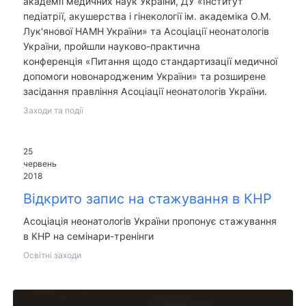
академії медичних наук України, ДУ «Інститут
педіатрії, акушерства і гінекології ім. академіка О.М.
Лук'янової НАМН України» та Асоціації неонатологів
України, пройшли науково-практична
конференція «Питання щодо стандартизації медичної
допомоги новонародженим України» та розширене
засідання правління Асоціації неонатологів України.
Заходи та події
25
червень
2018
Відкрито запис на стажування в КНР
Асоціація неонатологів України пропонує стажування
в КНР на семінари-тренінги
Освітні заходи