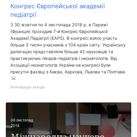
Конгрес Європейської академії
педіатрії
З 30 жовтня по 4 листопада 2018 р. в Парижі
(Франція) проходив 7-й Конгрес Європейської
Академії Педіатрії (EAPS). В конгресі взяло участь
більше 3 тисяч учасників з 104 країн світу. Українську
делегацію представляли більше 42 науковців та
практикуючих лікарів-педіатрів і неонатологів. Від
Асоціації неонатологів України на конгресі були
присутні фахівці з Києва, Харкова, Львова та Полтави.
Міжнародні заходи
06
листопад
2018