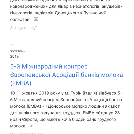
новонароджених» для лікарів неонатологів, акушерів-
гінекологів, педіатрів Донецької та Луганської
областей.
Заходи та події
11
жовтень
2019
5-й Міжнародний конгрес
Європейської Асоціації банків молока
(EMBA)
10-11 жовтня 2019 року у м. Турін (Італія) відбувся 5-
й Міжнародний конгрес Європейської Асоціації банків
молока (EMBA) - «Донорське молоко людини як міст
для успішного годування груддю». EMBA об’єднує 28
країн Європи, що мають хоча б один банк грудного
молока.