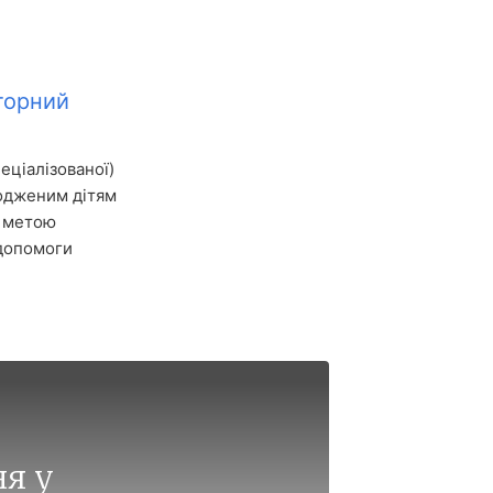
торний
еціалізованої)
родженим дітям
з метою
 допомоги
ня у