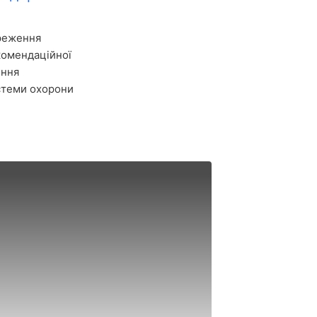
ереження
комендаційної
ення
стеми охорони