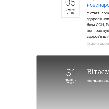
05
новонаро
січень
У статті пр
2018
здоров’я но
бази ООН, Р
попереджува
здоров'я для
Охорона здоров
31
Вітаєм
грудень
Новини асоціац
2017