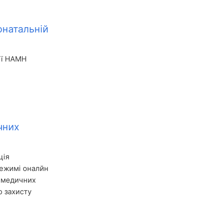
онатальній
гії НАМН
чних
ція
 режимі оналйн
у медичних
о захисту