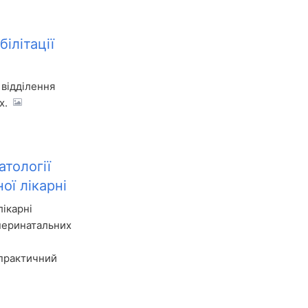
ілітації
 відділення
х.
тології
ої лікарні
лікарні
 перинатальних
-практичний