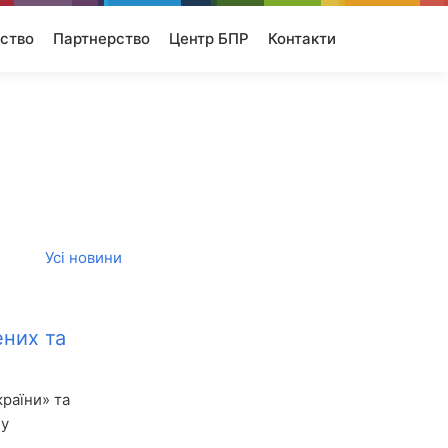
ство
Партнерство
Центр БПР
Контакти
Усі новини
ених та
країни» та
 у