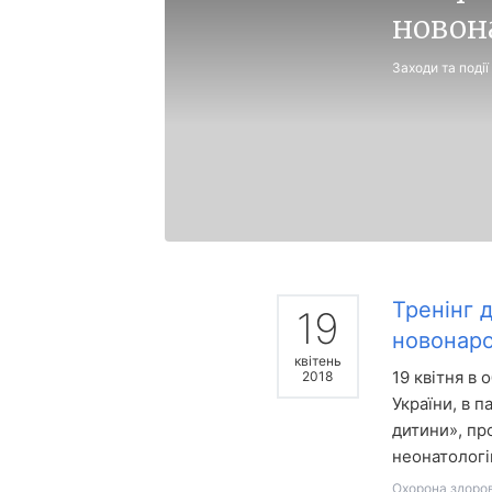
новон
Заходи та події
Тренінг д
19
новонаро
квітень
19 квітня в 
2018
України, в 
дитини», пр
неонатологі
Охорона здоров