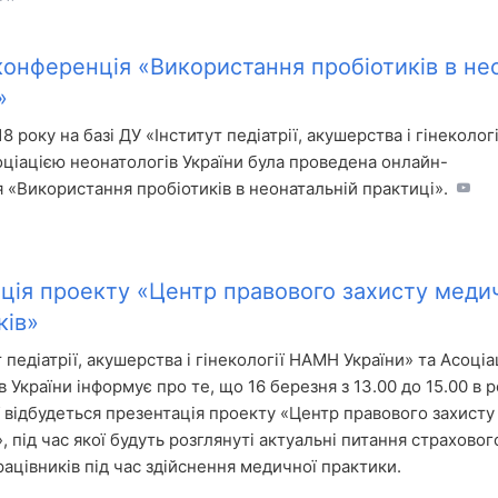
онференція «Використання пробіотиків в не
»
18 року на базі ДУ «Інститут педіатрії, акушерства і гінеколо
оціацією неонатологів України була проведена онлайн-
 «Використання пробіотиків в неонатальній практиці».
ція проекту «Центр правового захисту меди
ків»
 педіатрії, акушерства і гінекології НАМН України» та Асоціа
 України інформує про те, що 16 березня з 13.00 до 15.00 в
 відбудеться презентація проекту «Центр правового захист
, під час якої будуть розглянуті актуальні питання страховог
ацівників під час здійснення медичної практики.