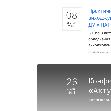
Практичн
08
виходжув
лютий
ДУ «ІПАГ
2018
З 6 по 8 лю
обладнання 
виходжуванн
Освітні заходи
26
Конфе
«Акту
січень
2018
Заходи та події