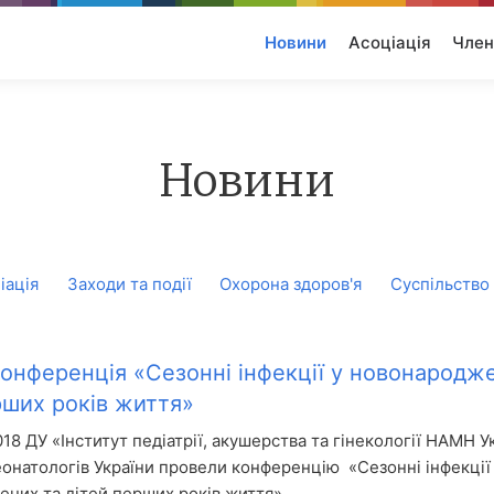
Новини
Асоціація
Член
Новини
іація
Заходи та події
Охорона здоров'я
Суспільство
онференція «Сезонні інфекції у новонародж
рших років життя»
18 ДУ «Інститут педіатрії, акушерства та гінекології НАМН У
еонатологів України провели конференцію «Сезонні інфекції
них та дітей перших років життя».