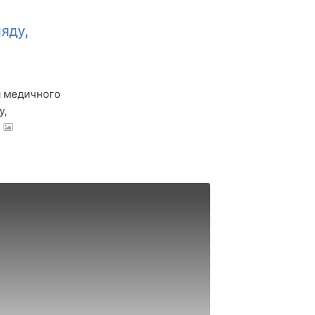
яду,
я медичного
у,
.