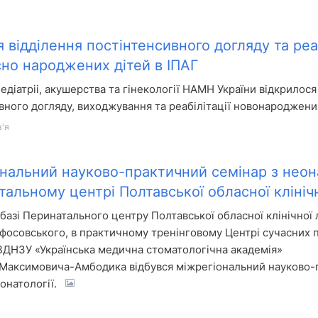
 відділення постінтенсивного догляду та реаб
но народжених дітей в ІПАГ
педіатріі, акушерства та гінекології НАМН України відкрилося
вного догляду, виходжування та реабілітації новонароджени
'я
нальний науково-практичний семінар з неона
тальному центрі Полтавської обласної клінічн
базі Перинатального центру Полтавської обласної клінічної 
ліфосовського, в практичному тренінговому Центрі сучасних
ВДНЗУ «Українська медична стоматологічна академія»
 Максимовича-Амбодика відбувся міжрегіональний науково
еонатології.