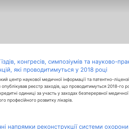
`їздів, конгресів, симпозіумів та науково-пр
цій, які проводитимуться у 2018 році
ький центр наукової медичної інформації та патентно-ліценз
 опублікував реєстр заходів, що проводитимуться 2018-го р
кредитні одиниці за участь у заходах безперервної медичної 
го професійного розвитку лікарів.
чні напрямки реконструкції системи охорони