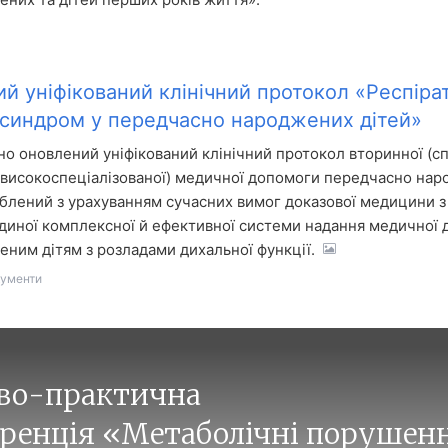
й уніфікований клінічний протокол «Респіра
синдром у передчасно народжених дітей»
о оновлений уніфікований клінічний протокол вторинної (сп
 (високоспеціалізованої) медичної допомоги передчасно на
блений з урахуванням сучасних вимог доказової медицини 
диної комплексної й ефективної системи надання медичної
ним дітям з розладами дихальної функції.
кументи
во-практична
ренція «Метаболічні порушен