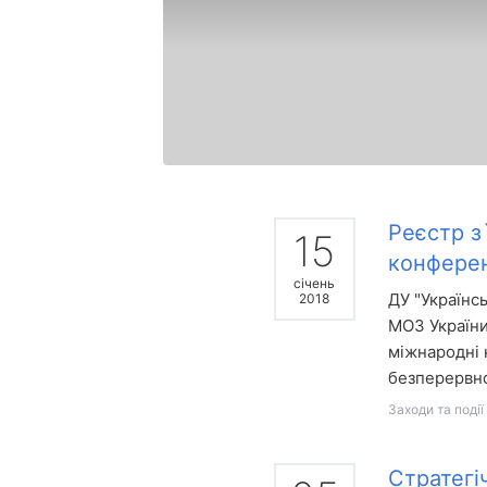
Реєстр з
15
конферен
січень
ДУ "Українс
2018
МОЗ України
міжнародні 
безперервно
Заходи та події
Стратегі