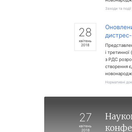
Заходи та події
Оновлени
28
дистрес-
квітень
Представлен
2018
і третинної
з РДС розро
створення є
новонародже
Нормативні до
27
Науко
конфе
квітень
2018