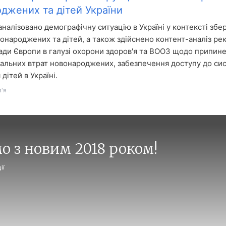
джених та дітей України
оаналізовано демографічну ситуацію в Україні у контексті зб
вонароджених та дітей, а також здійснено контент-аналіз ре
ади Європи в галузі охорони здоров'я та ВООЗ щодо припин
льних втрат новонароджених, забезпечення доступу до си
 дітей в Україні.
'я
о з новим 2018 роком!
ії