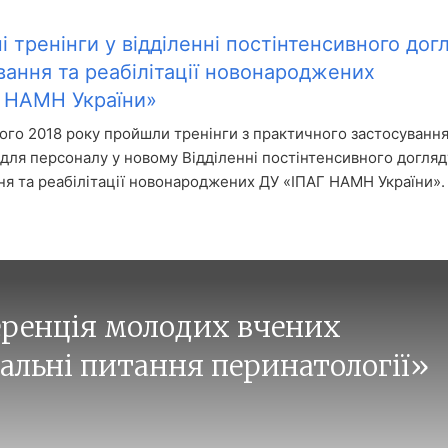
і тренінги у відділенні постінтенсивного догл
ання та реабілітації новонароджених
 НАМН України»
того 2018 року пройшли тренінги з практичного застосуванн
для персоналу у новому Відділенні постінтенсивного догляд
я та реабілітації новонароджених ДУ «ІПАГ НАМН України»
ренція молодих вчених
альні питання перинатології»