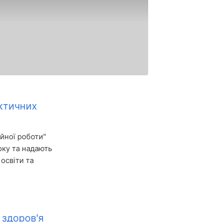
актичних
ійної роботи"
оку та надають
освіти та
 здоров'я