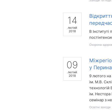
Заходи та події
Відкриття
14
передчас
лютий
В Інституті 
2018
постінтенси
Охорона здоров
Міжрегіо
09
у Перина
лютий
9 лютого на 
2018
ім. М.В. Ск
технологій 
ім. Нестора
семінар з н
Освітні заходи