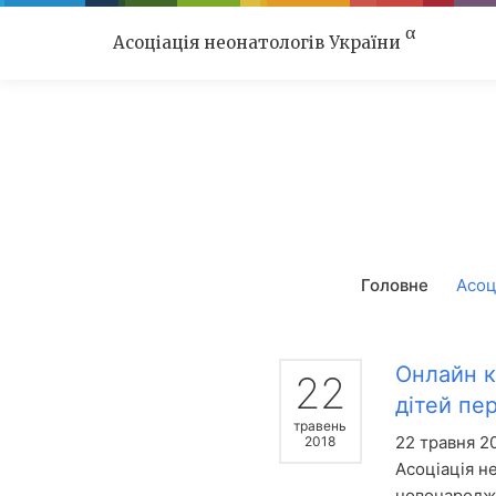
α
Асоціація неонатологів України
Головне
Асоц
Онлайн к
22
дітей пе
травень
22 травня 20
2018
Асоціація н
новонародже