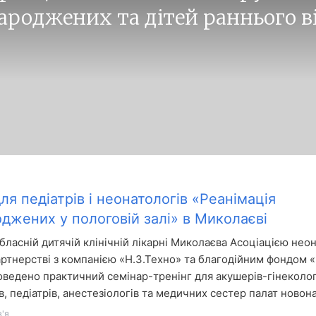
ароджених та дітей раннього в
ля педіатрів і неонатологів «Реанімація
джених у пологовій залі» в Миколаєві
обласній дитячій клінічній лікарні Миколаєва Асоціацією нео
партнерстві з компанією «Н.З.Техно» та благодійним фондом 
оведено практичний семінар-тренінг для акушерів-гінеколог
в, педіатрів, анестезіологів та медичних сестер палат ново
'я