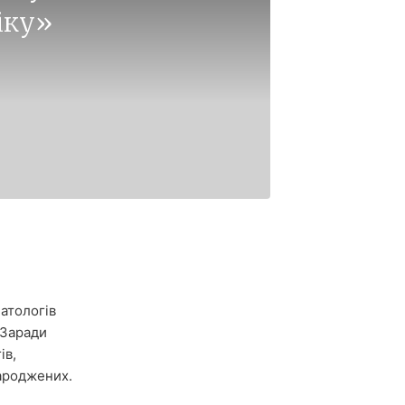
іку»
натологів
«Заради
ів,
народжених.