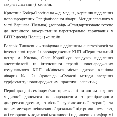
закриті системи») -онлайн.
Кристина Бобер-Олесінська – д. мед. н., керівник відділення
новонароджених Спеціалізованої лікарні Мендзилевського у
місті Варшава (Польща) (доповідь «Стандартизоване готове
до негайного використання парентеральне харчування у
ВІТН: досвід Польщі») -онлайн.
Валерія Тишкевич - завідувач відділенням анестезіології та
інтенсивної терапії новонароджених КНП «Перинатальний
центр м. Києва», Олег Корнійчук завідувач відділення
анестезіології та інтенсивної терапії новонароджених
комунального КНП «Київська міська дитяча клінічна
лікарня № 2» (доповідь «Сучасні методи введення
сурфактанту новонародженим: практичні аспекти»).
Перші два дні семінару були присвячені питанням надання
медичної допомоги новонародженим з респіраторним
дистрес-синдромом, замісної сурфактантної терапії, та
новим методам неінвазивної дихальної підтримки немовлят,
які створюють додаткові можливості підвищення комфорту і