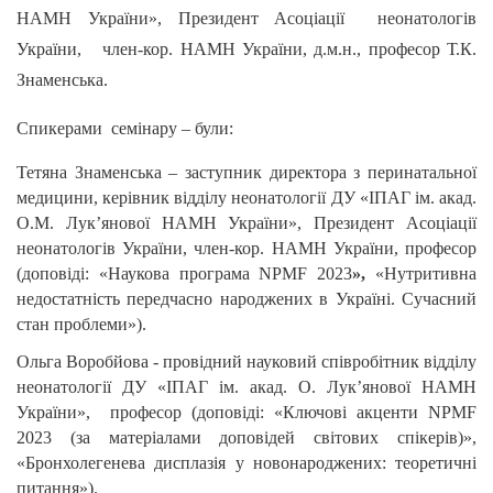
НАМН України», Президент Асоціації неонатологів
України, член-кор. НАМН України, д.м.н., професор Т.К.
Знаменська.
Спикерами семінару – були:
Тетяна Знаменська – заступник директора з перинатальної
медицини, керівник відділу неонатології ДУ «ІПАГ ім. акад.
О.М. Лук’янової НАМН України», Президент Асоціації
неонатологів України, член-кор. НАМН України, професор
(доповіді: «Наукова програма NPMF 2023
»,
«Нутритивна
недостатність передчасно народжених в Україні. Сучасний
стан проблеми»).
Ольга Воробйова - провідний науковий співробітник відділу
неонатології ДУ «ІПАГ ім. акад. О. Лук’янової НАМН
України», професор (доповіді: «Ключові акценти NPMF
2023 (за матеріалами доповідей світових спікерів)»,
«Бронхолегенева дисплазія у новонароджених: теоретичні
питання»).