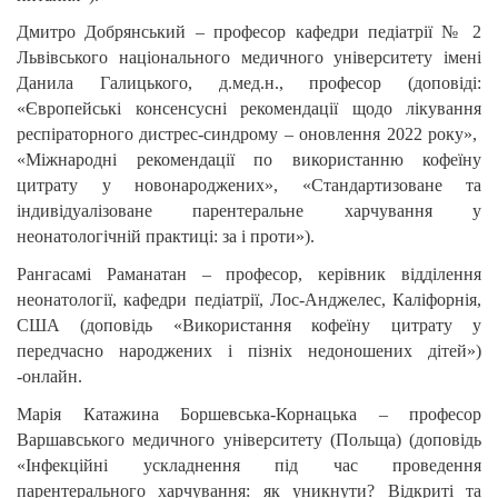
Дмитро Добрянський – професор кафедри педіатрії № 2
Львівського національного медичного університету імені
Данила Галицького, д.мед.н., професор (доповіді:
«Європейські консенсусні рекомендації щодо лікування
респіраторного дистрес-синдрому – оновлення 2022 року»,
«Міжнародні рекомендації по використанню кофеїну
цитрату у новонароджених», «Стандартизоване та
індивідуалізоване парентеральне харчування у
неонатологічній практиці: за і проти»).
Рангасамі Раманатан – професор, керівник відділення
неонатології, кафедри педіатрії, Лос-Анджелес, Каліфорнія,
США (доповідь «Використання кофеїну цитрату у
передчасно народжених і пізніх недоношених дітей»)
-онлайн.
Марія Катажина Боршевська-Корнацька – професор
Варшавського медичного університету (Польща) (доповідь
«Інфекційні ускладнення під час проведення
парентерального харчування: як уникнути? Відкриті та