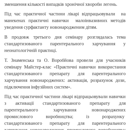
зменшення кількості випадків хронічної хвороби легень.
Під час практичної частини лікарі відпрацьовували на
манекенах практичні навички малоінвазивних методів
уведення сурфактанту новонародженим дітям.
В продовж третього дня семінару розглядалась тема
стандартизованого парентерального харчування у
неонатологічній практиці.
Т. Знаменська та О. Воробйова провели для учасників
семінару
Майстер-клас «Практичні навички використання
стандартизованого препарату для парентерального
харчування новонароджених: активація, розрахунок дози,
підключення інфузійних систем».
Під час практичної частини лікарі відпрацьовували навички
з активації стандартизованого препарату для
парентерального харчування новонароджених
промислового виробництва; із розрахунку
стандартизованого препарату для парентерального
харчування новонароджених промислового виробництва: