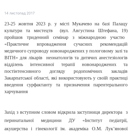
14
листопад
2017
23-25 жовтня 2023 р. у місті Мукачево на базі
Палацу
культури та мистецтв (вул. Августина Штефана, 19)
пройшов
триденний семінар з міжнародною участю
«Практичне впровадження сучасних рекомендацій
медичного супроводу новонароджених у пологовому залі та
ВІТН»
для лікарів неонатологів та дитячих анестезіологів
відділень інтенсивної терапії новонароджених та
постінтенсивного догляду родопомічних закладів
Закарпатської області, які використовують у своїй практиці
введення сурфактанту та призначення парентерального
харчування
Захід з вступним словом відкрила заступниця директора з
перинатальної медицини ДУ «Інститут педіатрії,
акушерства і гінекології ім. академіка О.М. Лук’янової