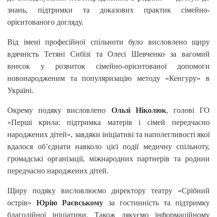
знань, підтримки та доказових практик сімейно-
орієнтованого догляду.
Від імені професійної спільноти було висловлено щиру
вдячність Тетяні Сибізі та Олесі Шевченко за вагомий
внесок у розвиток сімейно-орієнтованої допомоги
новонародженим та популяризацію методу «Кенгуру» в
Україні.
Окрему подяку висловлено
Ользі Ніколюк
, голові ГО
«Перші крила: підтримка матерів і сімей передчасно
народжених дітей», завдяки ініціативі та наполегливості якої
вдалося об’єднати навколо цієї події медичну спільноту,
громадські організації, міжнародних партнерів та родини
передчасно народжених дітей.
Щиру подяку висловлюємо директору театру «Срібний
острів»
Юрію Раєвському
за гостинність та підтримку
благодійної ініціативи. Також дякуємо інформаційному