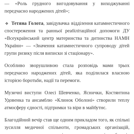
— «Роль грудного вигодовування у виходжуванні
передчасно народжених дітей»;
🔹
Тетяна Голота
, завідувачка відділення катамнестичного
спостереження та ранньої реабілітаційної допомоги ДУ
«Всеукраїнський центр материнства та дитинства НАМН
України» — «Значення катамнестичного супроводу дітей
групи ризику після виписки зі стаціонару».
Особливо зворушливою стала розповідь мами трьох
передчасно народжених дітей, яка поділилася власною
історією боротьби, надії та перемоги.
Музичні виступи Олесі Шевченко, Яснички, Костянтина
Удовенка та ансамблю «Клинок Оболоні» створили теплу
атмосферу єдності, підтримки та віри в майбутнє.
Благодійний вечір став ще одним прикладом того, як спільні
зусилля медичної спільноти, громадських організацій,