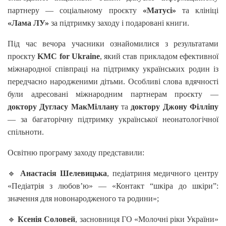
партнеру — соціальному проєкту
«Матусі»
та клініці
«Лама ЛУ»
за підтримку заходу і подаровані книги.
Під час вечора учасники ознайомилися з результатами
проєкту
KMC for Ukraine
, який став прикладом ефективної
міжнародної співпраці на підтримку українських родин із
передчасно народженими дітьми. Особливі слова вдячності
були адресовані міжнародним партнерам проєкту —
доктору Дугласу МакМіллану
та
доктору Джону Філліпу
— за багаторічну підтримку української неонатологічної
спільноти.
Освітню програму заходу представили:
🔹
Анастасія Шелевицька
, педіатриня медичного центру
«Педіатрія з любов’ю» — «Контакт “шкіра до шкіри”:
значення для новонародженого та родини»;
🔹
Ксенія Соловей
, засновниця ГО «Молочні ріки України»