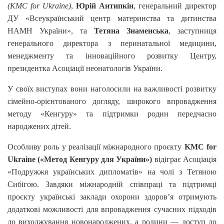
(KMC for Ukraine)
,
Юрій Антипкін
, генеральний директор
ДУ «Всеукраїнський центр материнства та дитинства
НАМН України», та
Тетяна Знаменська
, заступниця
генерального директора з перинатальної медицини,
менеджменту та інноваційного розвитку Центру,
президентка Асоціації неонатологів України.
У своїх виступах вони наголосили на важливості розвитку
сімейно-орієнтованого догляду, широкого впровадження
методу «Кенгуру» та підтримки родин передчасно
народжених дітей.
Особливу роль у реалізації міжнародного проєкту
KMC for
Ukraine («Метод Кенгуру для України»)
відіграє Асоціація
«Подружжя українських дипломатів» на чолі з Тетяною
Сибігою. Завдяки міжнародній співпраці та підтримці
проєкту українські заклади охорони здоров’я отримують
додаткові можливості для впровадження сучасних підходів
до виходжування новонароджених, а родини — доступ до