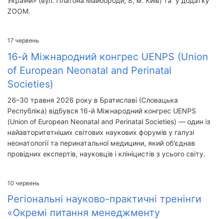
України» (вул. Платона Майбороди, 8, м. Київ) та у додатку
ZOOM.
17
червень
16-й Міжнародний конгрес UENPS (Union
of European Neonatal and Perinatal
Societies)
26–30 травня 2026 року в Братиславі (Словацька
Республіка) відбувся 16-й Міжнародний конгрес UENPS
(Union of European Neonatal and Perinatal Societies) — один із
найавторитетніших світових наукових форумів у галузі
неонатології та перинатальної медицини, який об'єднав
провідних експертів, науковців і клініцистів з усього світу.
10
червень
Регіональні науково-практичні тренінги
«Окремі питання менеджменту