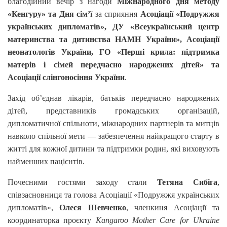
благодійний вечір з нагоди
Міжнародного дня методу
«Кенгуру» та Дня сім’ї
за сприяння
Асоціації «Подружжя
українських дипломатів», ДУ «Всеукраїнський центр
материнства та дитинства НАМН України», Асоціації
неонатологів України, ГО «Перші крила: підтримка
матерів і сімей передчасно народжених дітей» та
Асоціації слінгоносіння України
.
Захід об’єднав лікарів, батьків передчасно народжених
дітей, представників громадських організацій,
дипломатичної спільноти, міжнародних партнерів та митців
навколо спільної мети — забезпечення найкращого старту в
житті для кожної дитини та підтримки родин, які виховують
найменших пацієнтів.
Почесними гостями заходу стали
Тетяна Сибіга
,
співзасновниця та голова Асоціації «Подружжя українських
дипломатів»,
Олеся Шевченко
, членкиня Асоціації та
координаторка проєкту
Kangaroo Mother Care for Ukraine